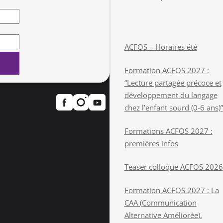
ACFOS – Horaires été
Formation ACFOS 2027 :
“Lecture partagée précoce et
développement du langage
chez l’enfant sourd (0-6 ans)”
Formations ACFOS 2027 :
premières infos
Teaser colloque ACFOS 2026
Formation ACFOS 2027 : La
CAA (Communication
Alternative Améliorée).