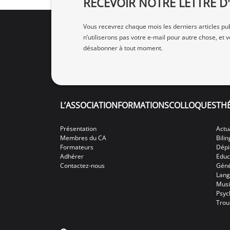
RECEVOIR NOTRE LETTRE 
Vous recevrez chaque mois les derniers articles pub
n’utiliserons pas votre e‑mail pour autre chose, et
désabonner à tout moment.
L’ASSOCIATION
FORMATIONS
COLLOQUES
TH
Présentation
Actu
Membres du CA
Bili
Formateurs
Dépi
Adhérer
Educ
Contactez-nous
Géné
Lang
Mus
Psyc
Trou