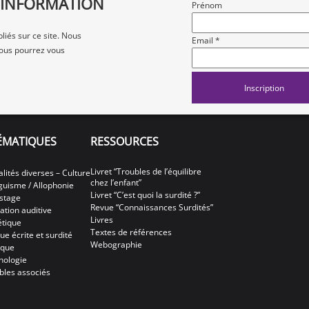
D'INFORMATION
Prénom
liés sur ce site. Nous
Email *
 vous pourrez vous
ÉMATIQUES
RESSOURCES
Livret “Troubles de l’équilibre
alités diverses – Culture
chez l’enfant”
nguisme / Allophonie
Livret “C’est quoi la surdité ?”
stage
Revue “Connaissances Surdités”
ation auditive
Livres
tique
Textes de références
ue écrite et surdité
Webographie
ique
hologie
bles associés