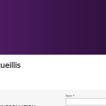
eillis
Nom *