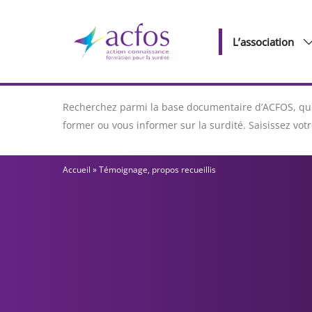
L’association
Recherchez parmi la base documentaire d’ACFOS, qui 
former ou vous informer sur la surdité. Saisissez vo
Accueil
»
Témoignage, propos recueillis