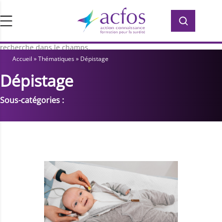
d’ACFOS, qui contient plus de 400 PDF en
Rechercher :
Rechercher :
accès libre pour vous former ou vous
informer sur la surdité. Saisissez votre
recherche dans le champs.
Accueil
»
Thématiques
»
Dépistage
Dépistage
Sous-catégories :