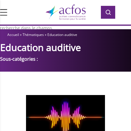
d’ACFOS, qui contient plus de 400 PDF en
Rechercher :
Rechercher :
accès libre pour vous former ou vous
informer sur la surdité. Saisissez votre
recherche dans le champs.
Accueil
»
Thématiques
»
Education auditive
Education auditive
Sous-catégories :