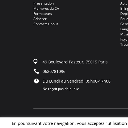
Présentation
Actu
Membres du CA
Bili
Formateurs
Dépi
Adhérer
Educ
Contactez-nous
Géné
Lang
Mus
Psyc
Trou
49 Boulevard Pasteur, 75015 Paris
0620781096
Du Lundi au Vendredi 09h00-17h00
Ne reçoit pas de public
En poursuivant votre navigation, vous acceptez l’utilisati
Copyright 2024