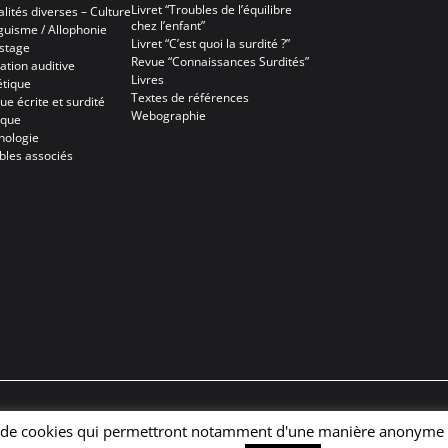
Livret “Troubles de l’équilibre
alités diverses – Culture
chez l’enfant”
nguisme / Allophonie
Livret “C’est quoi la surdité ?”
stage
Revue “Connaissances Surdités”
ation auditive
Livres
tique
Textes de références
ue écrite et surdité
Webographie
ique
hologie
bles associés
on de cookies qui permettront notamment d'une manière anonyme de