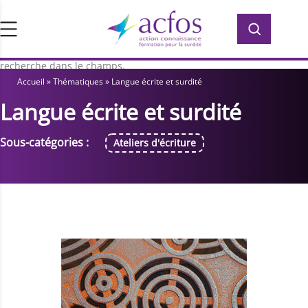
d’ACFOS, qui contient plus de 400 PDF en
Rechercher :
Rechercher :
accès libre pour vous former ou vous
informer sur la surdité. Saisissez votre
recherche dans le champs.
Accueil
»
Thématiques
»
Langue écrite et surdité
Langue écrite et surdité
Sous-catégories :
Ateliers d'écriture