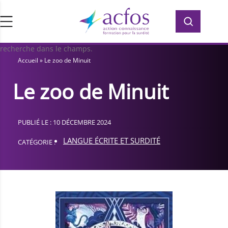
d’ACFOS, qui contient plus de 400 PDF en
Rechercher :
Rechercher :
accès libre pour vous former ou vous
informer sur la surdité. Saisissez votre
recherche dans le champs.
Accueil
»
Le zoo de Minuit
Le zoo de Minuit
PUBLIÉ LE : 10 DÉCEMBRE 2024
LANGUE ÉCRITE ET SURDITÉ
CATÉGORIE :