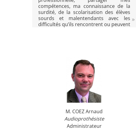
professionnelle, partager mes
compétences, ma connaissance de la
surdité, de la scolarisation des élèves
sourds et malentendants avec les
difficultés qu’ils rencontrent ou peuvent
rencontrer, du travail de collaboration
avec les orthophonistes prenant en
charge ces jeunes.
M. COEZ Arnaud
Audioprothésiste
Administrateur