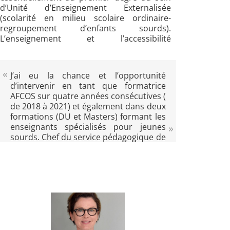
d’Unité d’Enseignement Externalisée
(scolarité en milieu scolaire ordinaire-
regroupement d’enfants sourds).
L’enseignement et l’accessibilité
communicationnelle, langagière,
linguistique, notionnelle ont toujours
représenté un fil conducteur de ma
J’ai eu la chance et l’opportunité
pratique. L’accès à la langue française
d’intervenir en tant que formatrice
écrite, sous toutes ses formes, dans un
AFCOS sur quatre années consécutives (
environnement créatif et accueillant a
de 2018 à 2021) et également dans deux
constitué, en quelque sorte, un véritable
formations (DU et Masters) formant les
cheval de bataille. Ce sujet, porté et enrichi
enseignants spécialisés pour jeunes
au quotidien en équipe pluridisciplinaire,
sourds. Chef du service pédagogique de
dans les recherches, les lectures… est
l’Institut régional pour Jeunes Sourds
passionnant et inspirant au-delà même de
(IRJS) Raymond Barberot depuis 2019,
la surdité.
ce qui me porte actuellement est une
vision plus élargie de parcours
d’enfants sourds, davantage
transversale, portée sur le partenariat
au sens large du terme afin d’avoir un
cheminement commun le plus riche,
cohérent et précis possible.