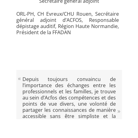
Secrétaire général adjoint
ORL-PH, CH Evreux/CHU Rouen, Secrétaire
général adjoint d’ACFOS, Responsable
dépistage auditif, Région Haute Normandie,
Président de la FFADAN
Depuis toujours convaincu de
l’importance des échanges entre les
professionnels et les familles, je trouve
au sein d’Acfos des compétences et des
points de vue divers, une volonté de
partager les connaissances de manière
accessible sans être simpliste et la
confrontation de points de vus
différents – voire opposés – mais
toujours pertinents et étayés. Les