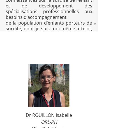
connaissances sur la surdité de l’enfant
et de développement des
spécialisations professionnelles aux
besoins d’accompagnement
de la population d’enfants porteurs de
surdité, dont je suis moi même atteint,
s’avèrent être parmi les plus précieuses
pour l’ensemble des partenaires
concernés : c’est la raison pour laquelle
je reste engagé et vigilant au sein
d’Acfos, fort de mon expérience
professionnelle et de mon vécu
personnel.
Dr ROUILLON Isabelle
ORL-PH