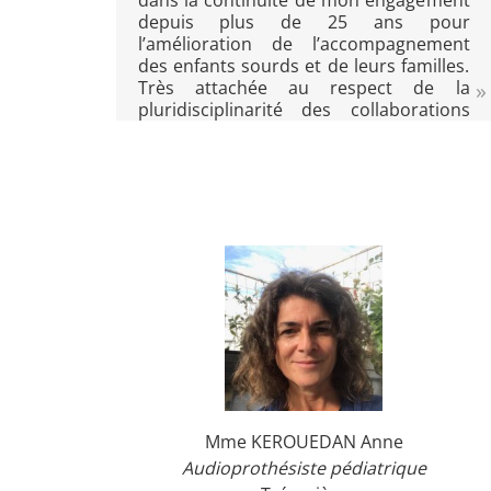
dans la continuité de mon engagement
depuis plus de 25 ans pour
l’amélioration de l’accompagnement
des enfants sourds et de leurs familles.
Très attachée au respect de la
pluridisciplinarité des collaborations
qui fait la force de notre association et à
la diffusion des savoirs au services de
toutes et tous, je vous invite à nous
rejoindre pour nous stimuler, nous
conseiller, nous épauler dans nos
actions.
Mme KEROUEDAN Anne
Audioprothésiste pédiatrique