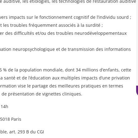
ce auditive, les étiologies, les technologies de restauration auditive
ivers impacts sur le fonctionnement cognitif de l’individu sourd ;
 les troubles fréquemment associés à la surdité ;
uer des difficultés et/ou des troubles neurodéveloppementaux
uation neuropsychologique et de transmission des informations
 5 % de la population mondiale, dont 34 millions d’enfants, cette
la santé et de l’éducation aux multiples impacts d’une privation
ormation vise le partage des meilleures pratiques en termes
 de présentation de vignettes cliniques.
– 14h
75018 Paris
le, art. 293 B du CGI