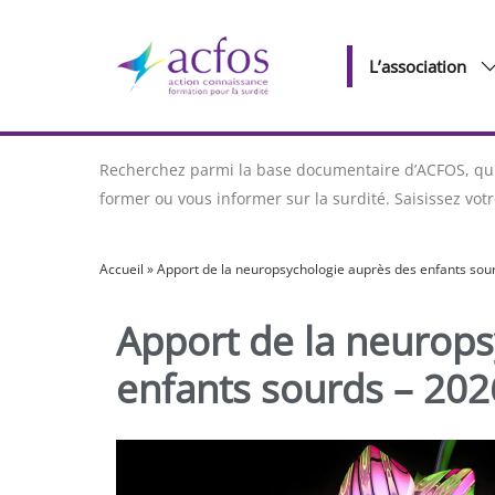
L’association
Recherchez parmi la base documentaire d’ACFOS, qui 
former ou vous informer sur la surdité. Saisissez vo
Accueil
»
Apport de la neuropsychologie auprès des enfants sou
Apport de la neurops
enfants sourds – 202