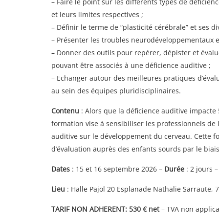
– Faire le point sur les différents types de déficien
et leurs limites respectives ;
– Définir le terme de “plasticité cérébrale” et ses d
– Présenter les troubles neurodéveloppementaux et
– Donner des outils pour repérer, dépister et éval
pouvant être associés à une déficience auditive ;
– Echanger autour des meilleures pratiques d’éval
au sein des équipes pluridisciplinaires.
Contenu
: Alors que la déficience auditive impacte
formation vise à sensibiliser les professionnels de 
auditive sur le développement du cerveau. Cette f
d’évaluation auprès des enfants sourds par le biais
Dates
: 15 et 16 septembre 2026 –
Durée
: 2 jours 
Lieu
: Halle Pajol 20 Esplanade Nathalie Sarraute, 
TARIF NON ADHERENT: 530 € net
– TVA non applicab