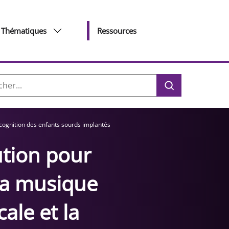
Thématiques
Ressources
her :
a cognition des enfants sourds implantés
ution pour
 la musique
ale et la