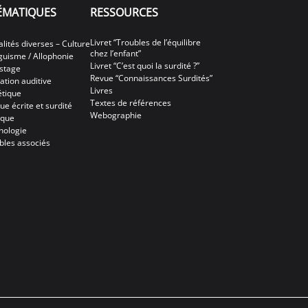
ÉMATIQUES
RESSOURCES
Livret “Troubles de l’équilibre
alités diverses – Culture
chez l’enfant”
nguisme / Allophonie
Livret “C’est quoi la surdité ?”
stage
Revue “Connaissances Surdités”
ation auditive
Livres
tique
Textes de références
ue écrite et surdité
Webographie
ique
hologie
bles associés