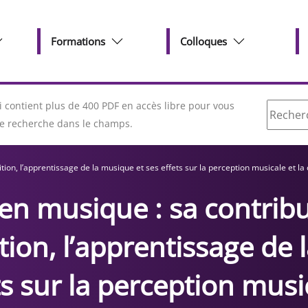
Formations
Colloques
Recherc
contient plus de 400 PDF en accès libre pour vous
tre recherche dans le champs.
tion, l’apprentissage de la musique et ses effets sur la perception musicale et l
 en musique : sa contrib
tion, l’apprentissage de
ts sur la perception music