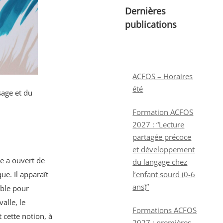
Dernières
publications
ACFOS – Horaires
été
sage et du
Formation ACFOS
2027 : “Lecture
partagée précoce
et développement
re a ouvert de
du langage chez
e. Il apparaît
l’enfant sourd (0-6
ans)”
able pour
alle, le
Formations ACFOS
 cette notion, à
2027 : premières