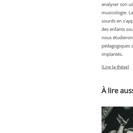
analyser son us
musicologie. La
sourds en s’ap
des enfants so
nous étudierons
pédagogiques ac
implantés.
[
Lire la thèse
]
À lire aus