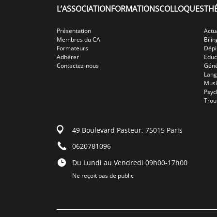
L’ASSOCIATION
FORMATIONS
COLLOQUES
TH
Présentation
Actu
Membres du CA
Bili
Formateurs
Dépi
Adhérer
Educ
Contactez-nous
Géné
Lang
Mus
Psyc
Trou
49 Boulevard Pasteur, 75015 Paris
0620781096
Du Lundi au Vendredi 09h00-17h00
Ne reçoit pas de public