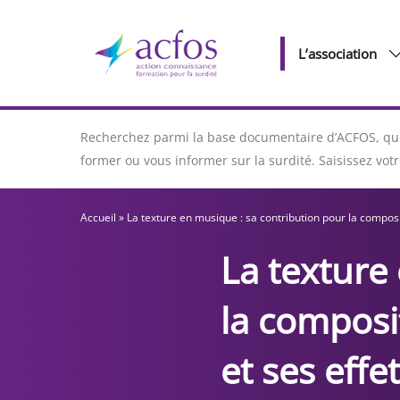
L’association
Recherchez parmi la base documentaire d’ACFOS, qui 
former ou vous informer sur la surdité. Saisissez vo
Accueil
»
La texture en musique : sa contribution pour la composi
La texture
la composi
et ses effe