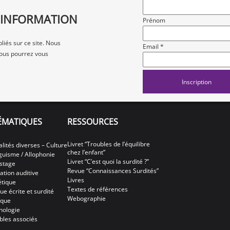
D'INFORMATION
Prénom
liés sur ce site. Nous
Email *
 vous pourrez vous
ÉMATIQUES
RESSOURCES
Livret “Troubles de l’équilibre
alités diverses – Culture
chez l’enfant”
nguisme / Allophonie
Livret “C’est quoi la surdité ?”
stage
Revue “Connaissances Surdités”
ation auditive
Livres
tique
Textes de références
ue écrite et surdité
Webographie
ique
hologie
bles associés