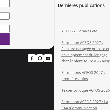
Dernières publications
ACFOS – Horaires été
Formation ACFOS 2027 :
“Lecture partagée précoce et
développement du langage
chez l’enfant sourd (0-6 ans)”
Formations ACFOS 2027 :
premières infos
Teaser colloque ACFOS 2026
Formation ACFOS 2027 : La
CAA (Communication