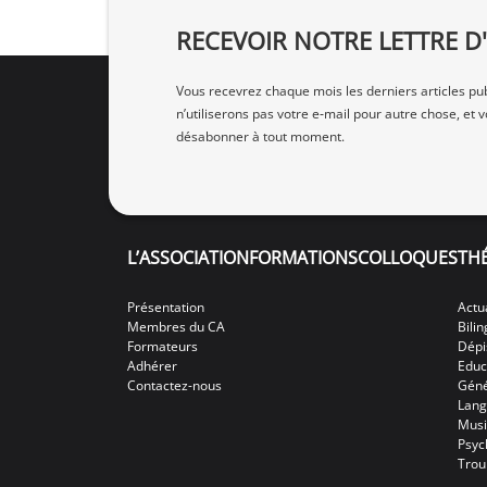
RECEVOIR NOTRE LETTRE 
Vous recevrez chaque mois les derniers articles pub
n’utiliserons pas votre e‑mail pour autre chose, et
désabonner à tout moment.
L’ASSOCIATION
FORMATIONS
COLLOQUES
TH
Présentation
Actu
Membres du CA
Bili
Formateurs
Dépi
Adhérer
Educ
Contactez-nous
Géné
Lang
Mus
Psyc
Trou