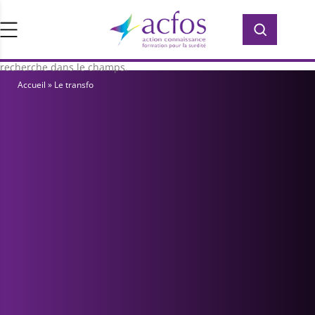
d’ACFOS, qui contient plus de 400 PDF en
Rechercher :
Rechercher :
accès libre pour vous former ou vous
informer sur la surdité. Saisissez votre
recherche dans le champs.
Accueil
»
Le transfo