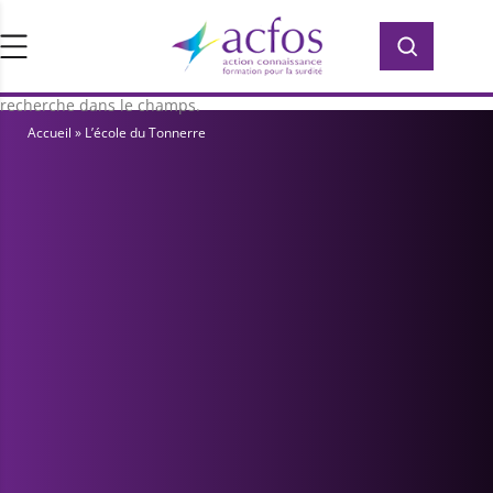
d’ACFOS, qui contient plus de 400 PDF en
Rechercher :
Rechercher :
accès libre pour vous former ou vous
informer sur la surdité. Saisissez votre
recherche dans le champs.
Accueil
»
L’école du Tonnerre