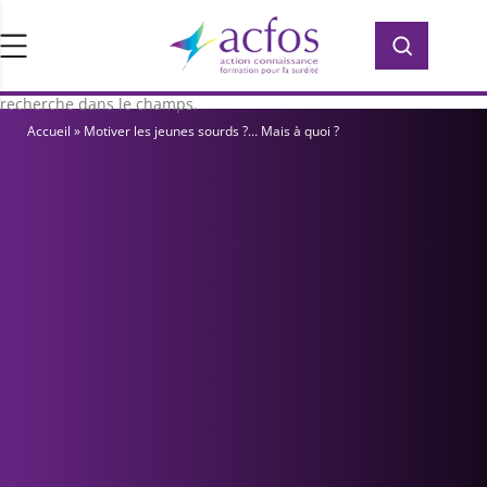
d’ACFOS, qui contient plus de 400 PDF en
Rechercher :
Rechercher :
accès libre pour vous former ou vous
informer sur la surdité. Saisissez votre
recherche dans le champs.
Accueil
»
Motiver les jeunes sourds ?… Mais à quoi ?