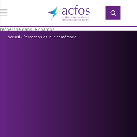
d’ACFOS, qui contient plus de 400 PDF en
Rechercher :
Rechercher :
accès libre pour vous former ou vous
informer sur la surdité. Saisissez votre
recherche dans le champs.
Accueil
»
Perception visuelle et mémoire