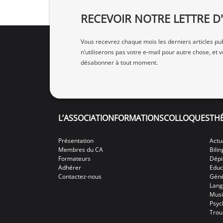
RECEVOIR NOTRE LETTRE 
Vous recevrez chaque mois les derniers articles pub
n’utiliserons pas votre e‑mail pour autre chose, et
désabonner à tout moment.
L’ASSOCIATION
FORMATIONS
COLLOQUES
TH
Présentation
Actu
Membres du CA
Bili
Formateurs
Dépi
Adhérer
Educ
Contactez-nous
Géné
Lang
Mus
Psyc
Trou