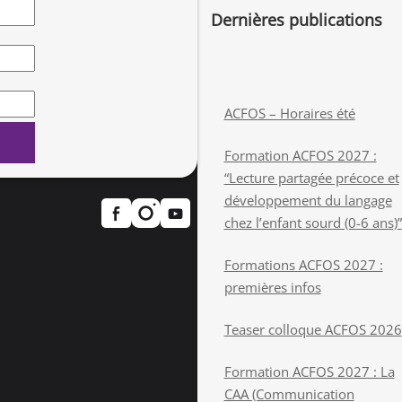
Dernières publications
ACFOS – Horaires été
Formation ACFOS 2027 :
“Lecture partagée précoce et
développement du langage
chez l’enfant sourd (0-6 ans)”
Formations ACFOS 2027 :
premières infos
Teaser colloque ACFOS 2026
Formation ACFOS 2027 : La
CAA (Communication