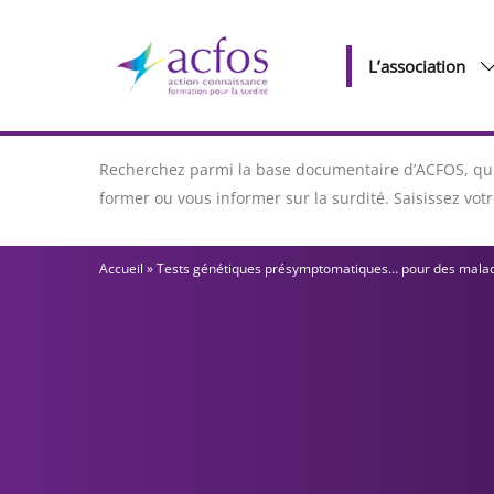
L’association
Recherchez parmi la base documentaire d’ACFOS, qui 
former ou vous informer sur la surdité. Saisissez vo
Accueil
»
Tests génétiques présymptomatiques… pour des maladies 