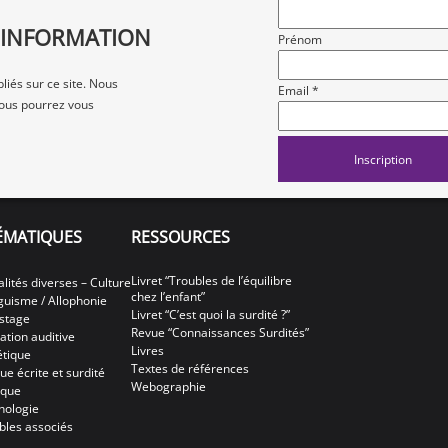
D'INFORMATION
Prénom
liés sur ce site. Nous
Email *
 vous pourrez vous
ÉMATIQUES
RESSOURCES
Livret “Troubles de l’équilibre
alités diverses – Culture
chez l’enfant”
nguisme / Allophonie
Livret “C’est quoi la surdité ?”
stage
Revue “Connaissances Surdités”
ation auditive
Livres
tique
Textes de références
ue écrite et surdité
Webographie
ique
hologie
bles associés