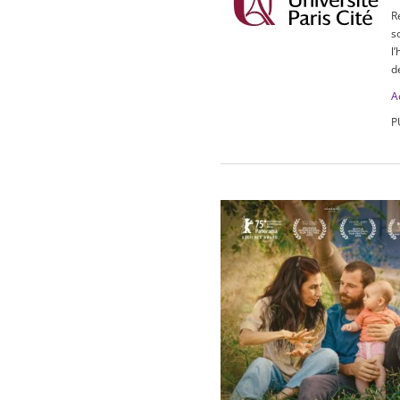
R
s
l
d
A
P