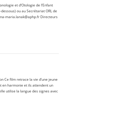
nologie et d’Otologie de l’Enfant
 ci-dessous) ou au Secrétariat ORL de
: ana-maria.lanak@aphp.fr Directeurs
n Ce film retrace la vie d’une jeune
 en harmonie et ils attendent un
le utilise la langue des signes avec