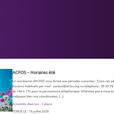
ACFOS – Horaires été
Le secrétariat d’ACFOS sera fermé aux périodes suivantes : Entre ces p
horaires habituels par mail : contact@acfos.org ou téléphone : 06 20 78
de 14h à 17h pour la permanence téléphonique. N’hésitez pas à nous éc
indiquant bien vos coordonnées, […]
Actualités diverses - Culture
PUBLIÉ LE : 16 juillet 2026