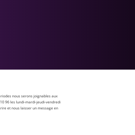
ériodes nous serons joignables aux
 10 96 les lundi-mardi-jeudi-vendredi
rire et nous laisser un message en