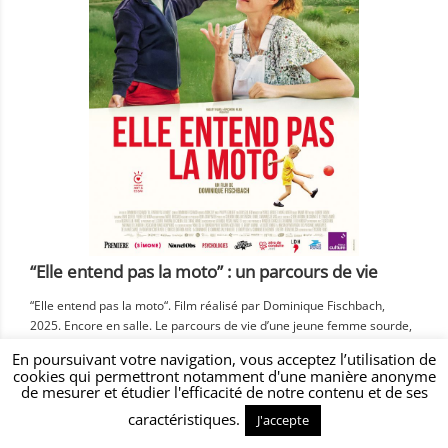
“Elle entend pas la moto” : un parcours de vie
“Elle entend pas la moto“. Film réalisé par Dominique Fischbach,
2025. Encore en salle. Le parcours de vie d’une jeune femme sourde,
Manon, qui a été implantée, qui parle, a été soutenue par ses
En poursuivant votre navigation, vous acceptez l’utilisation de
parents, a travaillé de longues années avec une orthophoniste, est
cookies qui permettront notamment d'une manière anonyme
devenue kinésithérapeute, a des enfants… voici ce que propose le
de mesurer et étudier l'efficacité de notre contenu et de ses
film […]
caractéristiques.
J'accepte
Actualités diverses - Culture