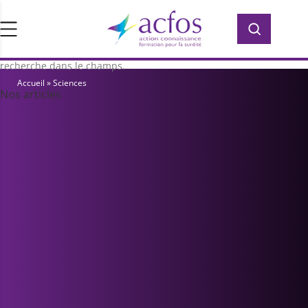
d’ACFOS, qui contient plus de 400 PDF en
Rechercher :
Rechercher :
accès libre pour vous former ou vous
informer sur la surdité. Saisissez votre
recherche dans le champs.
Accueil
»
Sciences
Nos articles