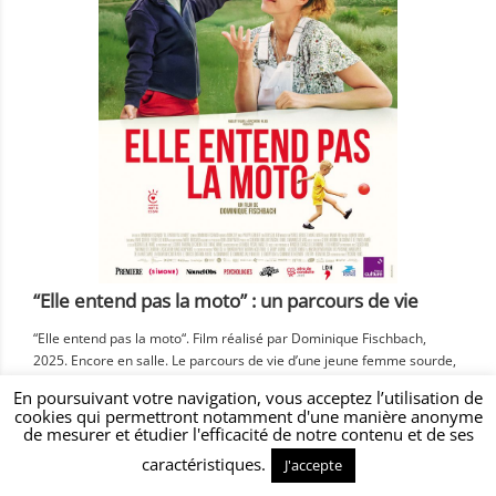
“Elle entend pas la moto” : un parcours de vie
“Elle entend pas la moto“. Film réalisé par Dominique Fischbach,
2025. Encore en salle. Le parcours de vie d’une jeune femme sourde,
Manon, qui a été implantée, qui parle, a été soutenue par ses
En poursuivant votre navigation, vous acceptez l’utilisation de
parents, a travaillé de longues années avec une orthophoniste, est
cookies qui permettront notamment d'une manière anonyme
devenue kinésithérapeute, a des enfants… voici ce que propose le
de mesurer et étudier l'efficacité de notre contenu et de ses
film […]
caractéristiques.
J'accepte
Actualités diverses - Culture