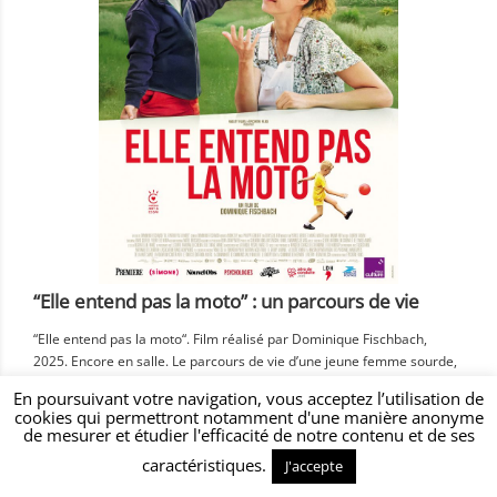
“Elle entend pas la moto” : un parcours de vie
“Elle entend pas la moto“. Film réalisé par Dominique Fischbach,
2025. Encore en salle. Le parcours de vie d’une jeune femme sourde,
Manon, qui a été implantée, qui parle, a été soutenue par ses
En poursuivant votre navigation, vous acceptez l’utilisation de
parents, a travaillé de longues années avec une orthophoniste, est
cookies qui permettront notamment d'une manière anonyme
devenue kinésithérapeute, a des enfants… voici ce que propose le
de mesurer et étudier l'efficacité de notre contenu et de ses
film […]
caractéristiques.
J'accepte
Actualités diverses - Culture