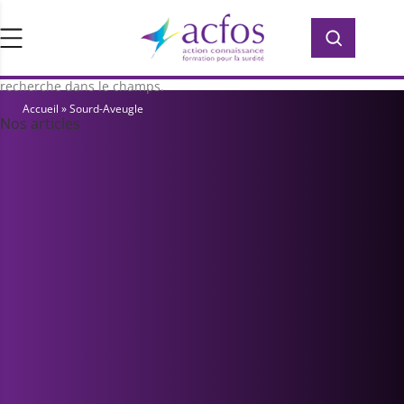
d’ACFOS, qui contient plus de 400 PDF en
Rechercher :
Rechercher :
accès libre pour vous former ou vous
informer sur la surdité. Saisissez votre
recherche dans le champs.
Accueil
»
Sourd-Aveugle
Nos articles