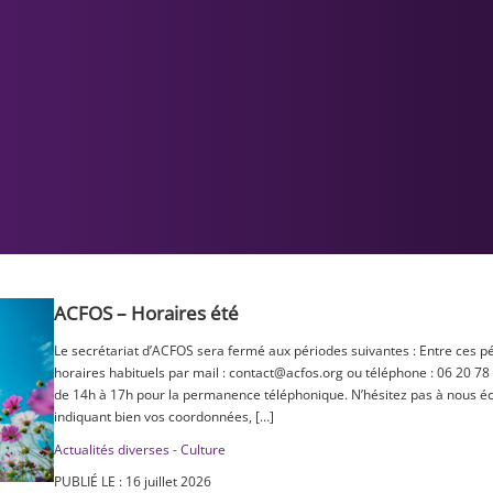
ACFOS – Horaires été
Le secrétariat d’ACFOS sera fermé aux périodes suivantes : Entre ces p
horaires habituels par mail : contact@acfos.org ou téléphone : 06 20 78
de 14h à 17h pour la permanence téléphonique. N’hésitez pas à nous éc
indiquant bien vos coordonnées, […]
Actualités diverses - Culture
PUBLIÉ LE : 16 juillet 2026