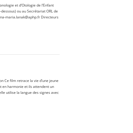
nologie et d’Otologie de l’Enfant
 ci-dessous) ou au Secrétariat ORL de
: ana-maria.lanak@aphp.fr Directeurs
n Ce film retrace la vie d’une jeune
 en harmonie et ils attendent un
le utilise la langue des signes avec