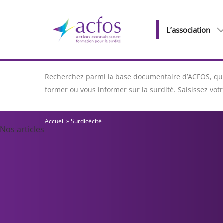
L’association
Recherchez parmi la base documentaire d’ACFOS, qui 
former ou vous informer sur la surdité. Saisissez vo
Accueil
»
Surdicécité
Nos articles