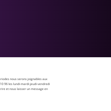
ériodes nous serons joignables aux
 10 96 les lundi-mardi-jeudi-vendredi
rire et nous laisser un message en