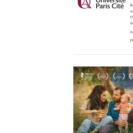
R
s
l
d
A
P