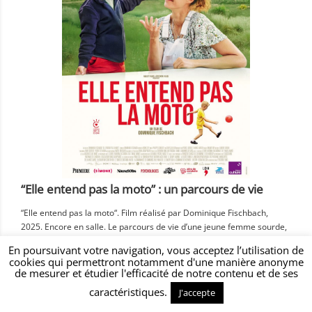
“Elle entend pas la moto” : un parcours de vie
“Elle entend pas la moto“. Film réalisé par Dominique Fischbach,
2025. Encore en salle. Le parcours de vie d’une jeune femme sourde,
Manon, qui a été implantée, qui parle, a été soutenue par ses
En poursuivant votre navigation, vous acceptez l’utilisation de
parents, a travaillé de longues années avec une orthophoniste, est
cookies qui permettront notamment d'une manière anonyme
devenue kinésithérapeute, a des enfants… voici ce que propose le
de mesurer et étudier l'efficacité de notre contenu et de ses
film […]
caractéristiques.
J'accepte
Actualités diverses - Culture